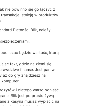
ak nie powinno się go łączyć z
transakcje istnieją w produktów
d.
ndard Płatności Blik, należy
abezpieczeniami.
 podliczać będzie wartość, którą
ąc fakt, gdzie na ziemi się
 prawdziwe finanse. Jest pan w
 aż do gry znajdziesz na
z komputer.
pozytów i dlatego warto odnieść
ane. Blik jest po prostu żywą
ane z kasyna musisz wypłacić na