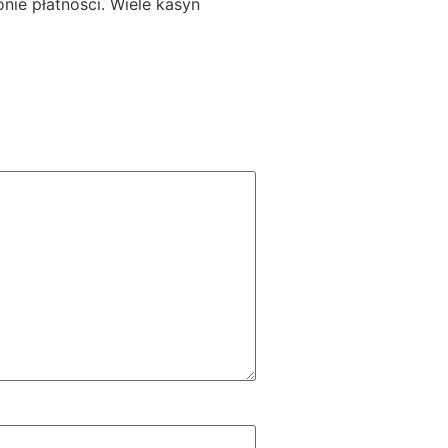
nie płatności. Wiele kasyn