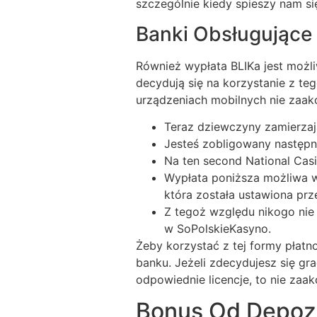
szczególnie kiedy spieszy nam si
Banki Obsługujące 
Również wypłata BLIKa jest możli
decydują się na korzystanie z te
urządzeniach mobilnych nie zaakc
Teraz dziewczyny zamierzają
Jesteś zobligowany następn
Na ten second National Casi
Wypłata poniższa możliwa w
która została ustawiona pr
Z tegoż względu nikogo nie 
w SoPolskieKasyno.
Żeby korzystać z tej formy płatn
banku. Jeżeli zdecydujesz się gr
odpowiednie licencje, to nie zaa
Bonus Od Depoz