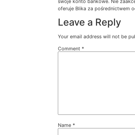
swoje konto bankowe. Nie zaakcep
oferuje Blika za pośrednictwem o
Leave a Reply
Your email address will not be pu
Comment
*
Name
*