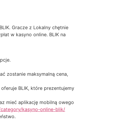
BLIK. Gracze z Lokalny chętnie
płat w kasyno online. BLIK na
pcje.
zać zostanie maksymalną cena,
 oferuje BLIK, które prezentujemy
raz mieć aplikację mobilną owego
/category/kasyno-online-blik/
eństwo.