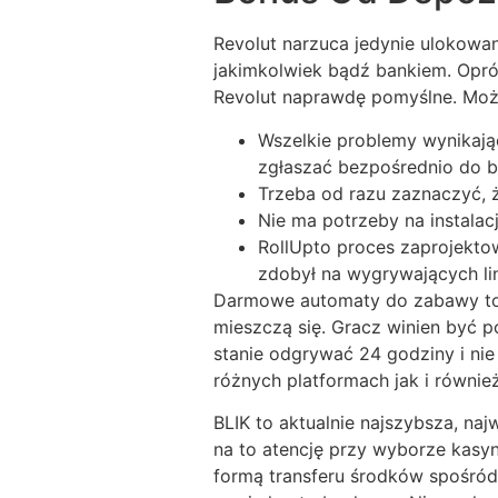
Revolut narzuca jedynie ulokowa
jakimkolwiek bądź bankiem. Opró
Revolut naprawdę pomyślne. Może
Wszelkie problemy wynikając
zgłaszać bezpośrednio do b
Trzeba od razu zaznaczyć, 
Nie ma potrzeby na instala
RollUpto proces zaprojektow
zdobył na wygrywających lin
Darmowe automaty do zabawy to r
mieszczą się. Gracz winien być p
stanie odgrywać 24 godziny i ni
różnych platformach jak i równie
BLIK to aktualnie najszybsza, na
na to atencję przy wyborze kasyn
formą transferu środków spośród