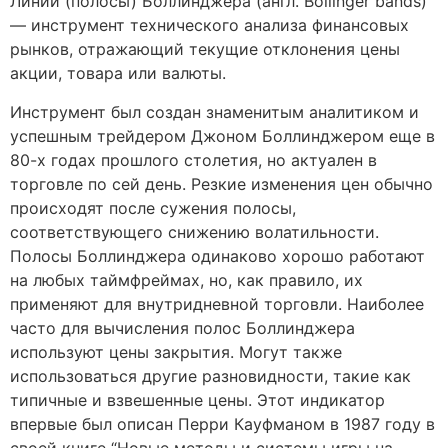
Ли́нии (по́лосы) Бо́ллинджера (англ. Bollinger bands)
— инструмент технического анализа финансовых
рынков, отражающий текущие отклонения цены
акции, товара или валюты.
Инструмент был создан знаменитым аналитиком и
успешным трейдером Джоном Боллинджером еще в
80-х годах прошлого столетия, но актуален в
торговле по сей день. Резкие изменения цен обычно
происходят после сужения полосы,
соответствующего снижению волатильности.
Полосы Боллинджера одинаково хорошо работают
на любых таймфреймах, но, как правило, их
применяют для внутридневной торговли. Наиболее
часто для вычисления полос Боллинджера
используют цены закрытия. Могут также
использоваться другие разновидности, такие как
типичные и взвешенные цены. Этот индикатор
впервые был описан Перри Кауфманом в 1987 году в
своей книге “Новые методы и системы игры на