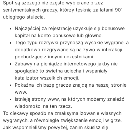
Spot są szczególnie często wybierane przez
sentymentalnych graczy, którzy tęsknią za latami 90’
ubiegłego stulecia.
Najczęściej za rejestrację uzyskuje się bonusowe
kapitał na konto bonusowe lub główne.
Tego typu rozrywki przynoszą wysokie wygrane, a
dodatkowo rozgrywane są na żywo w interakcji
pochodzące z innymi uczestnikami.
Zabawy na pieniądze internetowego jakby nie
spoglądać to świetna uciecha i wspaniały
katalizator wszelkich emocji.
Pokaźna ich bazę gracze znajdą na naszej stronie
www.
Istnieją strony www, na których możemy znaleźć
wiadomości na ten rzecz.
To ciekawy sposób na zmaksymalizowanie własnych
wygranych, a równolegle zwiększenie emocji w grze.
Jak wspomnieliśmy powyżej, zanim skusisz się