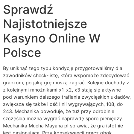
Sprawdź
Najistotniejsze
Kasyno Online W
Polsce
By uniknąć tego typu kondycję przygotowaliśmy dla
zawodników check-listę, która wspomoże zdecydować
graczom, po jaką grę muszą zagrać. Kolejne dochody z
z kolejnymi mnożnikami x1, x2, x3 stają się aktywne
pod warunkiem dalszego trafiania zwycięskich układów,
zwiększa się także ilość linii wygrywających, 108, do
243. Mechanika powoduje, że tuż przy odrobinie
szczęścia można wygrać naprawdę sporo pieniędzy.
Mechanika Mucha Mayana pl sprawia, że gra istotnie
jest pasjonująca. Przy konsekwencji gracz obok