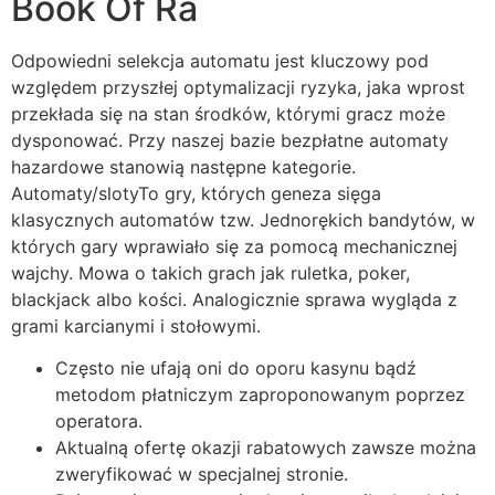
Book Of Ra
Odpowiedni selekcja automatu jest kluczowy pod
względem przyszłej optymalizacji ryzyka, jaka wprost
przekłada się na stan środków, którymi gracz może
dysponować. Przy naszej bazie bezpłatne automaty
hazardowe stanowią następne kategorie.
Automaty/slotyTo gry, których geneza sięga
klasycznych automatów tzw. Jednorękich bandytów, w
których gary wprawiało się za pomocą mechanicznej
wajchy. Mowa o takich grach jak ruletka, poker,
blackjack albo kości. Analogicznie sprawa wygląda z
grami karcianymi i stołowymi.
Często nie ufają oni do oporu kasynu bądź
metodom płatniczym zaproponowanym poprzez
operatora.
Aktualną ofertę okazji rabatowych zawsze można
zweryfikować w specjalnej stronie.