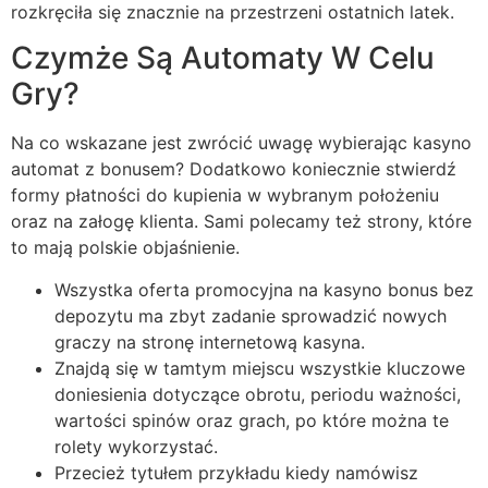
rozkręciła się znacznie na przestrzeni ostatnich latek.
Czymże Są Automaty W Celu
Gry?
Na co wskazane jest zwrócić uwagę wybierając kasyno
automat z bonusem? Dodatkowo koniecznie stwierdź
formy płatności do kupienia w wybranym położeniu
oraz na załogę klienta. Sami polecamy też strony, które
to mają polskie objaśnienie.
Wszystka oferta promocyjna na kasyno bonus bez
depozytu ma zbyt zadanie sprowadzić nowych
graczy na stronę internetową kasyna.
Znajdą się w tamtym miejscu wszystkie kluczowe
doniesienia dotyczące obrotu, periodu ważności,
wartości spinów oraz grach, po które można te
rolety wykorzystać.
Przecież tytułem przykładu kiedy namówisz