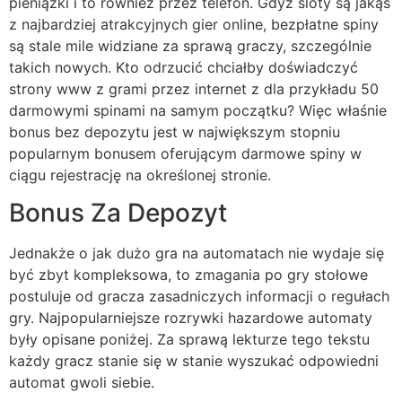
pieniążki i to również przez telefon. Gdyż sloty są jakąś
z najbardziej atrakcyjnych gier online, bezpłatne spiny
są stale mile widziane za sprawą graczy, szczególnie
takich nowych. Kto odrzucić chciałby doświadczyć
strony www z grami przez internet z dla przykładu 50
darmowymi spinami na samym początku? Więc właśnie
bonus bez depozytu jest w największym stopniu
popularnym bonusem oferującym darmowe spiny w
ciągu rejestrację na określonej stronie.
Bonus Za Depozyt
Jednakże o jak dużo gra na automatach nie wydaje się
być zbyt kompleksowa, to zmagania po gry stołowe
postuluje od gracza zasadniczych informacji o regułach
gry. Najpopularniejsze rozrywki hazardowe automaty
były opisane poniżej. Za sprawą lekturze tego tekstu
każdy gracz stanie się w stanie wyszukać odpowiedni
automat gwoli siebie.