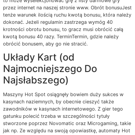
to może wyselekcjonować grę z listy darmowe gry
przez internet na naszej stronie www. Obrót bonusuJest
tenże warunek ilością ruchu kwotą bonusu, która należy
dokonać. Jeżeli regulamin zastrzega wymóg 40
krotności obrotu bonusu, to gracz musi obrócić całą
kwotą bonusu 40 razy. TerminTermin, gdzie należy
obrócić bonusem, aby go nie stracić.
Układy Kart (od
Najmocniejszego Do
Najsłabszego)
Maszyny Hot Spot osiągnęły bowiem duży sukces w
kasynach naziemnych, by obecnie cieszyć także
zawodników w kasynach internetowego. Z gier tego
gatunku polecić trzeba w szczególności tytuły
stworzone poprzez Novomatic oraz Microgaming, takie
jak np. Ze względu na swoją opowiastkę, automaty Hot