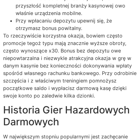
przyszłość kompletnej branży kasynowej owo
właśnie urządzenia mobilne.
Przy wpłacaniu depozytu upewnij się, że
otrzymasz bonus powitalny.
To rzeczywiście korzystna okazja, bowiem często
promocje tegoż typu mają znacznie wyższe obroty,
często wynoszące x30. Bonus bez depozytu owe
niepowtarzalna i niezwykle atrakcyjna okazja w grę w
danym kasynie bez konieczności dokonywania wpłaty
spośród własnego rachunku bankowego. Przy odrobinie
szczęścia i z właściwym treningiem pomnożysz
początkowe saldo i wypłacisz darmową kasę dzięki
swoje konto po zaledwie kilka dzionki.
Historia Gier Hazardowych
Darmowych
W największym stopniu popularnymi jest zachęcanie