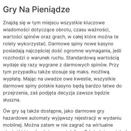
Gry Na Pieniądze
Znajdą się w tym miejscu wszystkie kluczowe
wiadomości dotyczące obrotu, czasu ważności,
wartości spinów oraz grach, w całej które można te
rolety wykorzystać. Darmowe spiny nowe kasyno
posiadają najczęściej dość ogromne wymagania, jeśli
rozchodzi o warunek ruchu. Standardową wartością
wydaje się razy wygrane z darmowych spinów. Przy
tym przypadku także stosuje się maks. możliwą
wypłatę. Mając na uwadze owe kwestie, wszystkie
darmowe spiny polskie kasyno będą bardzo łatwe do
przejrzenia, zaś podjęta decyzja zawsze będzie
słuszna.
Ów gry są także dostępne, jako darmowe gry
hazardowe automaty wyjąwszy rejestracji w wydaniu
mobilnej. Można zatem w nie zagrać na wirtualne