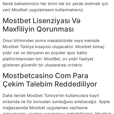
Kendi bahislerinizin her birini tek bir yerde üretmek için
yeni Mostbet uygulamasını kullanmalısınız.
Mostbet Lisenziyası Və
Məxfiliyin Qorunması
Onun bitiminden sonra masaüstünde veya menüde
Mostbet Türkiye kısayolu oluşacaktır. Mostbet birkaç
yıldır var ve dünyanın en popüler spor bahis
platformlarından biri. MostBet, on yıldır faaliyet
gösteren güvenilir bir uluslararası ortaktır.
Mostbetcasino Com Para
Çekim Talebim Reddediliyor
Daha ileride Mostbet Türkiye’nin kullanıcılara kayıt
sırasında ne tür bonusları sunduğunu anlatacağız. Apple
mağazasında Mostbet uygulaması sayfasına
geleceksiniz, oradan uygulamayı indirebilirsiniz. Mostbet