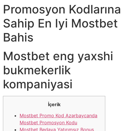
Promosyon Kodlarına
Sahip En Iyi Mostbet
Bahis
Mostbet eng yaxshi
bukmekerlik
kompaniyasi
İçerik
Mostbet Promo Kod Azərbaycanda
Mostbet Promosyon Kodu
Mostbet Bedava Yatırımsız Bonus