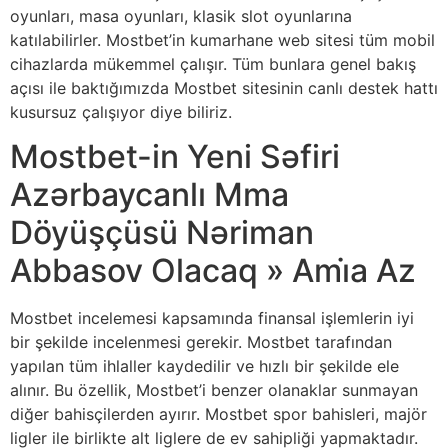
oyunları, masa oyunları, klasik slot oyunlarına
katılabilirler. Mostbet’in kumarhane web sitesi tüm mobil
cihazlarda mükemmel çalışır. Tüm bunlara genel bakış
açısı ile baktığımızda Mostbet sitesinin canlı destek hattı
kusursuz çalışıyor diye biliriz.
Mostbet-in Yeni Səfiri
Azərbaycanlı Mma
Döyüşçüsü Nəriman
Abbasov Olacaq » Ami̇a Az
Mostbet incelemesi kapsamında finansal işlemlerin iyi
bir şekilde incelenmesi gerekir. Mostbet tarafından
yapılan tüm ihlaller kaydedilir ve hızlı bir şekilde ele
alınır. Bu özellik, Mostbet’i benzer olanaklar sunmayan
diğer bahisçilerden ayırır. Mostbet spor bahisleri, majör
ligler ile birlikte alt liglere de ev sahipliği yapmaktadır.