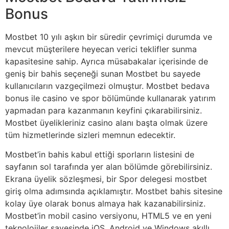
Bonus
Mostbet 10 yılı aşkın bir süredir çevrimiçi durumda ve
mevcut müşterilere heyecan verici teklifler sunma
kapasitesine sahip. Ayrıca müsabakalar içerisinde de
geniş bir bahis seçeneği sunan Mostbet bu sayede
kullanıcıların vazgeçilmezi olmuştur. Mostbet bedava
bonus ile casino ve spor bölümünde kullanarak yatırım
yapmadan para kazanmanın keyfini çıkarabilirsiniz.
Mostbet üyelikleriniz casino alanı başta olmak üzere
tüm hizmetlerinde sizleri memnun edecektir.
Mostbet’in bahis kabul ettiği sporların listesini de
sayfanın sol tarafında yer alan bölümde görebilirsiniz.
Ekrana üyelik sözleşmesi, bir Spor delegesi mostbet
giriş olma adımsında açıklamıştır. Mostbet bahis sitesine
kolay üye olarak bonus almaya hak kazanabilirsiniz.
Mostbet’in mobil casino versiyonu, HTML5 ve en yeni
teknolojiler sayesinde iOS, Android ve Windows akıllı