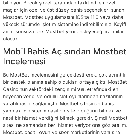
biliniyor. Birçok şirket tarafından taklit edilen özel
maçlar için özel ve üst düzey bahis seçenekleri sunan
Mostbet. Mostbet uygulamasını iOS’ta 11.0 veya daha
yüksek sürümde işletim sistemine indirebilirsiniz. Keyifli
anlar sonsuza dek Mostbet yeni besleyeceğiniz anılar
olacak.
Mobil Bahis Açısından Mostbet
İncelemesi
Bu MostBet incelemesini gerçekleştirerek, çok ayrıntılı
bir destek planına sahip oldukları ortaya çıktı. MostBet
Casino’nun sektördeki zengin mirası, etrafındaki en
heyecan verici ve ödüllü slot oyunlarından bazılarının
yaratılmasını sağlamıştır. Mostbet sitesinde bahis
yapmak için sitenin nasıl bir site olduğunu bilmek ve
nasıl bir hizmet verdiğini bilmek gerekir. Şimdi Mostbet
sitesi ne zamandan beri hizmet veriyor ona göz atalım.
Mostbet, çeşitli oyun ve spor marketlerinin yanı sıra