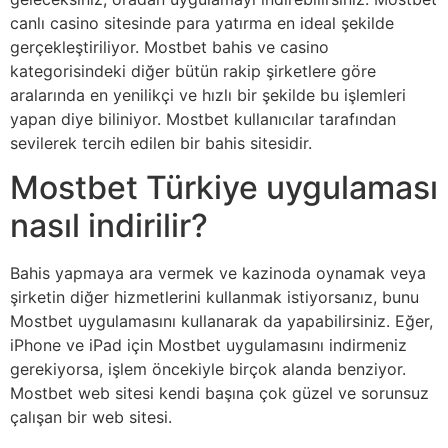
canlı casino sitesinde para yatırma en ideal şekilde
gerçekleştiriliyor. Mostbet bahis ve casino
kategorisindeki diğer bütün rakip şirketlere göre
aralarında en yenilikçi ve hızlı bir şekilde bu işlemleri
yapan diye biliniyor. Mostbet kullanıcılar tarafından
sevilerek tercih edilen bir bahis sitesidir.
Mostbet Türkiye uygulaması
nasıl indirilir?
Bahis yapmaya ara vermek ve kazinoda oynamak veya
şirketin diğer hizmetlerini kullanmak istiyorsanız, bunu
Mostbet uygulamasını kullanarak da yapabilirsiniz. Eğer,
iPhone ve iPad için Mostbet uygulamasını indirmeniz
gerekiyorsa, işlem öncekiyle birçok alanda benziyor.
Mostbet web sitesi kendi başına çok güzel ve sorunsuz
çalışan bir web sitesi.