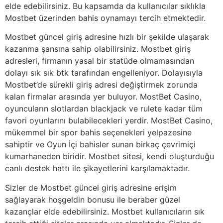
elde edebilirsiniz. Bu kapsamda da kullanıcılar sıklıkla
Mostbet üzerinden bahis oynamayı tercih etmektedir.
Mostbet güncel giriş adresine hızlı bir şekilde ulaşarak
kazanma şansına sahip olabilirsiniz. Mostbet giriş
adresleri, firmanın yasal bir statüde olmamasından
dolayı sık sık btk tarafından engelleniyor. Dolayısıyla
Mostbet’de sürekli giriş adresi değiştirmek zorunda
kalan firmalar arasında yer buluyor. MostBet Casino,
oyuncuların slotlardan blackjack ve rulete kadar tüm
favori oyunlarını bulabilecekleri yerdir. MostBet Casino,
mükemmel bir spor bahis seçenekleri yelpazesine
sahiptir ve Oyun İçi bahisler sunan birkaç çevrimiçi
kumarhaneden biridir. Mostbet sitesi, kendi oluşturduğu
canlı destek hattı ile şikayetlerini karşılamaktadır.
Sizler de Mostbet güncel giriş adresine erişim
sağlayarak hoşgeldin bonusu ile beraber güzel
kazançlar elde edebilirsiniz. Mostbet kullanıcıların sık