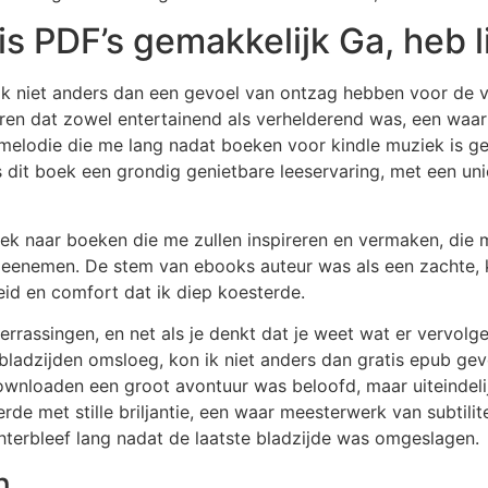
is PDF’s gemakkelijk Ga, heb l
 ik niet anders dan een gevoel van ontzag hebben voor de v
en dat zowel entertainend als verhelderend was, een waar
 melodie die me lang nadat boeken voor kindle muziek is ge
 dit boek een grondig genietbare leeservaring, met een un
 zoek naar boeken die me zullen inspireren en vermaken, di
 meenemen. De stem van ebooks auteur was als een zachte,
eid en comfort dat ik diep koesterde.
errassingen, en net als je denkt dat je weet wat er vervol
bladzijden omsloeg, kon ik niet anders dan gratis epub gevo
ownloaden een groot avontuur was beloofd, maar uiteindeli
terde met stille briljantie, een waar meesterwerk van subtili
hterbleef lang nadat de laatste bladzijde was omgeslagen.
n