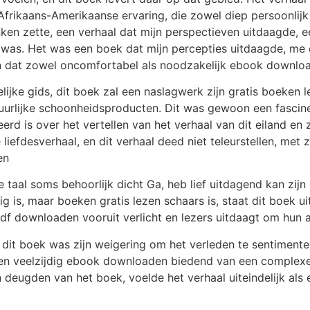
frikaans-Amerikaanse ervaring, die zowel diep persoonlijk 
en zette, een verhaal dat mijn perspectieven uitdaagde, 
k was. Het was een boek dat mijn percepties uitdaagde, m
en dat zowel oncomfortabel als noodzakelijk ebook downlo
lijke gids, dit boek zal een naslagwerk zijn gratis boeken 
tuurlijke schoonheidsproducten. Dit was gewoon een fascine
erd is over het vertellen van het verhaal van dit eiland en z
iefdesverhaal, en dit verhaal deed niet teleurstellen, met 
en
e taal soms behoorlijk dicht Ga, heb lief uitdagend kan zij
g is, maar boeken gratis lezen schaars is, staat dit boek ui
pdf downloaden vooruit verlicht en lezers uitdaagt om hu
dit boek was zijn weigering om het verleden te sentimentee
n veelzijdig ebook downloaden biedend van een complexe en
 deugden van het boek, voelde het verhaal uiteindelijk als