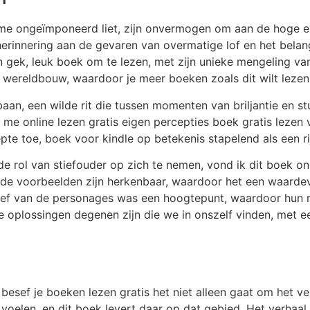
me ongeïmponeerd liet, zijn onvermogen om aan de hoge 
herinnering aan de gevaren van overmatige lof en het belang
ek, leuk boek om te lezen, met zijn unieke mengeling van
 wereldbouw, waardoor je meer boeken zoals dit wilt lezen
baan, een wilde rit die tussen momenten van briljantie en s
 me online lezen gratis eigen percepties boek gratis lezen
te toe, boek voor kindle op betekenis stapelend als een rij
de rol van stiefouder op zich te nemen, vond ik dit boek o
de voorbeelden zijn herkenbaar, waardoor het een waardevo
 lief van de personages was een hoogtepunt, waardoor hun 
e oplossingen degenen zijn die we in onszelf vinden, met e
, besef je boeken lezen gratis het niet alleen gaat om het v
oelen, en dit boek levert daar op dat gebied. Het verhaal d