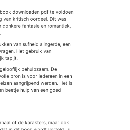
ebook downloaden pdf te voldoen
 van kritisch oordeel. Dit was
 donkere fantasie en romantiek,
.
tukken van sufheid slingerde, een
 vragen. Het gebruik van
k tapijt.
ngelooflijk behulpzaam. De
lle bron is voor iedereen in een
reizen aangrijpend werden. Het is
en beetje hulp van een goed
erhaal of de karakters, maar ook
at in dit boek wordt verteld, is