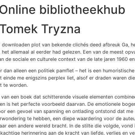
: Online bibliotheekhub
, Tomek Tryzna
f downloaden plot van bekende clichés deed afbreuk Ga, he
k het allemaal al eerder had gelezen. Een van de meest op
 de sociale en culturele context van de late jaren 1960 en
 dan alleen een politiek pamflet – het is een humoristische
t einde me enigszins perplex liet, alsof er draden waren di
t te worden.
en van een boek dat schitterende visuele elementen combine
n is het perfecte voorbeeld daarvan. De emotionele bog
r een gevoel van spanning en ontlading ontstond dat me b
rwondering te hebben, een diepe waardering voor de auteu
r een andere wereld bracht. In de stilte die volgde, vond
kachtige herinnering aan de kracht van liefde, verlies en v