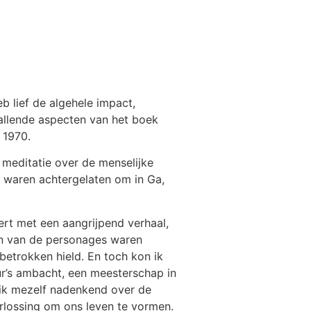
b lief de algehele impact,
vallende aspecten van het boek
 1970.
 meditatie over de menselijke
e waren achtergelaten om in Ga,
ert met een aangrijpend verhaal,
en van de personages waren
etrokken hield. En toch kon ik
r’s ambacht, een meesterschap in
 ik mezelf nadenkend over de
erlossing om ons leven te vormen.