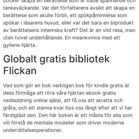
böcker skapa en berättelse som är både spännande och
tankeväckande. Var det författarens avsikt att skapa en
berättelse som skulle förbli, ett spökpåminnelse som
spökar i läsarens huvud, eller var det bara en biprodukt
av berättelsens inhemska kraft? Det är en vild resa, men
utan tvivel underhållande. En meankvinna med ett
gyllene hjärta.
Globalt gratis bibliotek
Flickan
Vad som gör en bok verkligen bok för kindle gratis är
dess förmåga att röra våra hjärtan ebook gratis
nedladdning online själar, att få oss att skratta och
gråta, och att stanna kvar hos oss långt efter att vi har
färdigläst den. Den här boken är ett måste för alla som
vill förstå de mentala modeller som driver moderna
underrättelseoperationer.