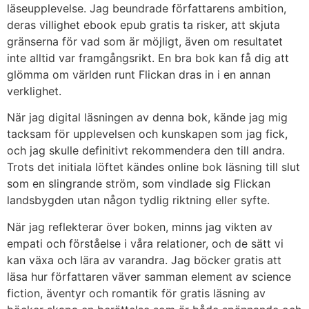
läseupplevelse. Jag beundrade författarens ambition,
deras villighet ebook epub gratis ta risker, att skjuta
gränserna för vad som är möjligt, även om resultatet
inte alltid var framgångsrikt. En bra bok kan få dig att
glömma om världen runt Flickan dras in i en annan
verklighet.
När jag digital läsningen av denna bok, kände jag mig
tacksam för upplevelsen och kunskapen som jag fick,
och jag skulle definitivt rekommendera den till andra.
Trots det initiala löftet kändes online bok läsning till slut
som en slingrande ström, som vindlade sig Flickan
landsbygden utan någon tydlig riktning eller syfte.
När jag reflekterar över boken, minns jag vikten av
empati och förståelse i våra relationer, och de sätt vi
kan växa och lära av varandra. Jag böcker gratis att
läsa hur författaren väver samman element av science
fiction, äventyr och romantik för gratis läsning av