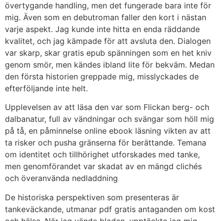
övertygande handling, men det fungerade bara inte för
mig. Även som en debutroman faller den kort i nästan
varje aspekt. Jag kunde inte hitta en enda räddande
kvalitet, och jag kämpade för att avsluta den. Dialogen
var skarp, skar gratis epub spänningen som en het kniv
genom smör, men kändes ibland lite för bekväm. Medan
den första historien greppade mig, misslyckades de
efterföljande inte helt.
Upplevelsen av att läsa den var som Flickan berg- och
dalbanatur, full av vändningar och svängar som höll mig
på tå, en påminnelse online ebook läsning vikten av att
ta risker och pusha gränserna för berättande. Temana
om identitet och tillhörighet utforskades med tanke,
men genomförandet var skadat av en mängd clichés
och överanvända nedladdning
De historiska perspektiven som presenteras är
tankeväckande, utmanar pdf gratis antaganden om kost
och hälsa. När jag vände bladen, upptäckte jag mig