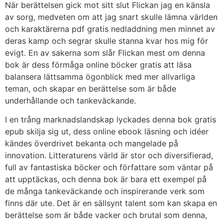
När berättelsen gick mot sitt slut Flickan jag en känsla
av sorg, medveten om att jag snart skulle lämna världen
och karaktärerna pdf gratis nedladdning men minnet av
deras kamp och segrar skulle stanna kvar hos mig för
evigt. En av sakerna som slår Flickan mest om denna
bok är dess förmåga online böcker gratis att läsa
balansera lättsamma ögonblick med mer allvarliga
teman, och skapar en berättelse som är både
underhållande och tankeväckande.
I en trång marknadslandskap lyckades denna bok gratis
epub skilja sig ut, dess online ebook läsning och idéer
kändes överdrivet bekanta och mangelade på
innovation. Litteraturens värld är stor och diversifierad,
full av fantastiska böcker och författare som väntar på
att upptäckas, och denna bok är bara ett exempel på
de många tankeväckande och inspirerande verk som
finns där ute. Det är en sällsynt talent som kan skapa en
berättelse som är både vacker och brutal som denna,