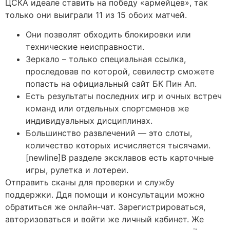
ЦСКА идеале ставить на победу «армейцев», так
только они выиграли 11 из 15 обоих матчей.
Они позволят обходить блокировки или
технические неисправности.
Зеркало – только специальная ссылка,
проследовав по которой, севилестр сможете
попасть на официальный сайт БК Пин Ап.
Есть результаты последних игр и очных встреч
команд или отдельных спортсменов же
индивидуальных дисциплинах.
Большинство развлечений — это слоты,
количество которых исчисляется тысячами.
[newline]В разделе эксклавов есть карточные
игры, рулетка и лотереи.
Отправить сканы для проверки и службу
поддержки. Ддя помощи и консультации можно
обратиться же онлайн-чат. Зарегистрироваться,
авторизоваться и войти же личный кабинет. Же