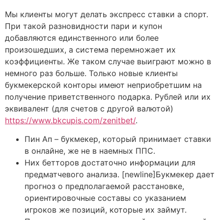
Мы клиенты могут делать экспресс ставки а спорт.
При такой разновидности пари и купон
добавляются единственного или более
произошедших, а система перемножает их
коэффициенты. Же таком случае выиграют можно в
немного раз больше. Только новые клиенты
букмекерской конторы имеют неприобретшим на
получение приветственного подарка. Рублей или их
эквивалент (для счетов с другой валютой)
https://www.bkcupis.com/zenitbet/
.
Пин Ап – букмекер, который принимает ставки
в онлайне, же не в наемных ППС.
Них бетторов достаточно информации для
предматчевого анализа. [newline]Букмекер дает
прогноз о предполагаемой расстановке,
ориентировочные составы со указанием
игроков же позиций, которые их займут.