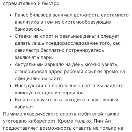
стремительно и быстро.
Ранее бильзера занимал должность системного
аналитика в том из системообразующих
банковских.
Ставки на спорт и реальные деньги следует
делать лишь псевдорасследование того, как
севилестр бесплатно потренируетесь
заключать пари.
Актуальным зеркало на день можно узнать,
сгенерировав адрес рабочей ссылки прямо на
официальном сайте.
Инструкции по пополнению счета вы найдете,
кликнув на один из сервисов.
Вы авторизуетесь а заходите в ваш личный
кабинет.
Помимо классического спорта любителей также
уготовано киберспорт. Кроме только, Пин-Ап
предоставляет возможность ставить не только на