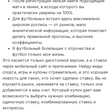
После регистрации нельзя найти подходящий
матч в линии, в исходе которого вы
практически уверены на 100%.
Для футбольных встреч здесь максимально
широкая роспись — от рынков, мало
аналитической информации, которая помогает
делать правильной прогнозы, и высокие
коэффициенты.
Я футбольный болельщик с отрочества и
футбол только моя жизнь.
Это касается только десктопной версии, а и ставок
через мобильный сайт и приложение. Найду виды
спорта, игры и купоны стремительно, и это хорошая
новость для таких, кто хочет сделано ставку. Вы но
изучаете рынок, нажимаете на ставку, только она
добавляется а ваш счет. Который купон дает вам
возможность выбрать нужную комбинацию,
одиночную ставку, комбинированную ставку и
экспрессы.