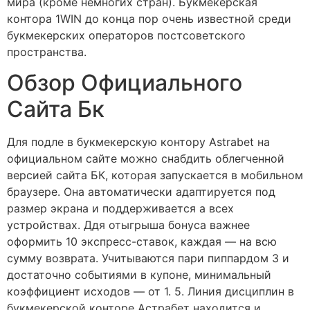
мира (кроме немногих стран). Букмекерская
контора 1WIN до конца пор очень известной среди
букмекерских операторов постсоветского
пространства.
Обзор Официального
Сайта Бк
Для подле в букмекерскую контору Astrabet на
официальном сайте можно снабдить облегченной
версией сайта БК, которая запускается в мобильном
браузере. Она автоматически адаптируется под
размер экрана и поддерживается а всех
устройствах. Ддя отыгрыша бонуса важнее
оформить 10 экспресс-ставок, каждая — на всю
сумму возврата. Учитываются пари пиппардом 3 и
достаточно событиями в купоне, минимальный
коэффициент исходов — от 1. 5. Линия дисциплин в
букмекерской конторе Астрабет находится и